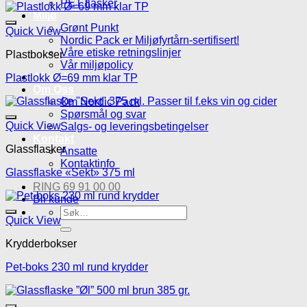
PET flasker
Miljø
Grønt Punkt
Legg til mine favoritte
Quick View
Nordic Pack er Miljøfyrtårn-sertifisert!
Våre etiske retningslinjer
Plastbokser
Vår miljøpolicy
Aktuelt
Plastlokk Ø=69 mm klar TP
Om Oss
Om Nordic Pack
Spørsmål og svar
Legg til mine favoritte
Quick View
Salgs- og leveringsbetingelser
Kontakt
Glassflasker
Ansatte
Kontaktinfo
Glassflaske «Sekt» 375 ml
RING 69 91 00 00
Bli kunde
Søk
Legg til mine favoritte
Quick View
etter:
Krydderbokser
Pet-boks 230 ml rund krydder