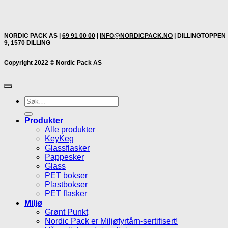
NORDIC PACK AS |
69 91 00 00
|
INFO@NORDICPACK.NO
| DILLINGTOPPEN
9, 1570 DILLING
Copyright 2022 © Nordic Pack AS
Søk
etter:
Produkter
Alle produkter
KeyKeg
Glassflasker
Pappesker
Glass
PET bokser
Plastbokser
PET flasker
Miljø
Grønt Punkt
Nordic Pack er Miljøfyrtårn-sertifisert!