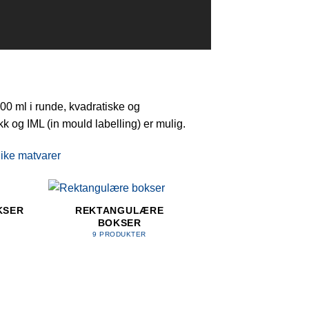
5000 ml i runde, kvadratiske og
ykk og IML (in mould labelling) er mulig.
ulike matvarer
KSER
REKTANGULÆRE
BOKSER
9 PRODUKTER