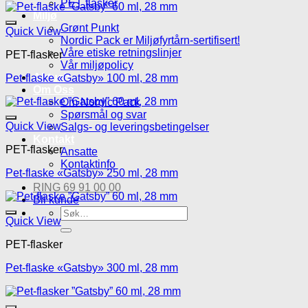
PET flasker
Miljø
Grønt Punkt
Legg til mine favoritte
Quick View
Nordic Pack er Miljøfyrtårn-sertifisert!
Våre etiske retningslinjer
PET-flasker
Vår miljøpolicy
Aktuelt
Pet-flaske «Gatsby» 100 ml, 28 mm
Om Oss
Om Nordic Pack
Spørsmål og svar
Legg til mine favoritte
Quick View
Salgs- og leveringsbetingelser
Kontakt
PET-flasker
Ansatte
Kontaktinfo
Pet-flaske «Gatsby» 250 ml, 28 mm
RING 69 91 00 00
Bli kunde
Søk
Legg til mine favoritte
Quick View
etter:
PET-flasker
Pet-flaske «Gatsby» 300 ml, 28 mm