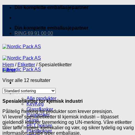
Skip
Din komplette emballasjepartner
to
content
Din komplette emballasjepartner
RING 69 91 00 00
Hjem
/
Etiketter
/
Spesialetiketter
Filtrer
Viser alle 12 resultater
Produkter
Alle produkter
Spesialetiketter for kjemisk industri
KeyKeg
Glassflasker
Pålitelig merking for produkter som krever presisjon.
Pappesker
Vi leverer spesialetiketter til kjemisk industri – tilpasset
Glass
gjeldende krav for faremerking og UN-merking. Våre etiketter
PET bokser
tåler tøffe miljøer, kjemikalier og vær, og sikrer tydelig og varig
Plastbokser
informasjon på alle typer emballasje.