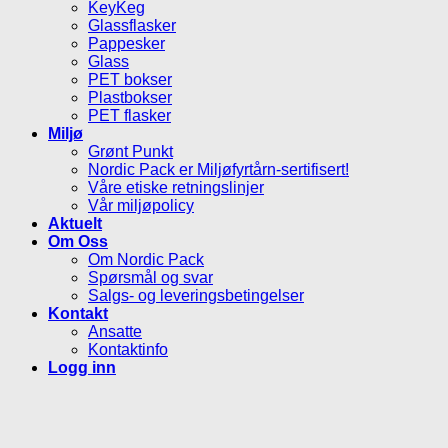
KeyKeg
Glassflasker
Pappesker
Glass
PET bokser
Plastbokser
PET flasker
Miljø
Grønt Punkt
Nordic Pack er Miljøfyrtårn-sertifisert!
Våre etiske retningslinjer
Vår miljøpolicy
Aktuelt
Om Oss
Om Nordic Pack
Spørsmål og svar
Salgs- og leveringsbetingelser
Kontakt
Ansatte
Kontaktinfo
Logg inn