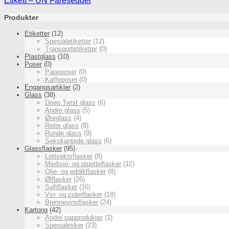
Etikett – UN Fareseddel
Produkter
Etiketter
(12)
Spesialetiketter
(12)
Transportetiketter
(0)
Plastglass
(10)
Poser
(0)
Papirposer
(0)
Kaffeposer
(0)
Engangsartikler
(2)
Glass
(38)
Deep Twist glass
(6)
Andre glass
(5)
Øreglass
(4)
Rette glass
(8)
Runde glass
(9)
Sekskantede glass
(6)
Glassflasker
(95)
Lettvektsflasker
(8)
Medisin- og pipetteflasker
(12)
Olje- og eddikflasker
(8)
Ølflasker
(26)
Saftflasker
(16)
Vin- og ciderflasker
(18)
Brennevinsflasker
(24)
Kartong
(42)
Andre papprodukter
(1)
Spesialesker
(23)