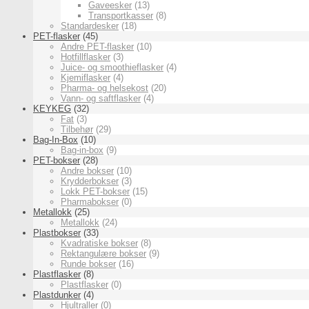
Gaveesker
(13)
Transportkasser
(8)
Standardesker
(18)
PET-flasker
(45)
Andre PET-flasker
(10)
Hotfillflasker
(3)
Juice- og smoothieflasker
(4)
Kjemiflasker
(4)
Pharma- og helsekost
(20)
Vann- og saftflasker
(4)
KEYKEG
(32)
Fat
(3)
Tilbehør
(29)
Bag-In-Box
(10)
Bag-in-box
(9)
PET-bokser
(28)
Andre bokser
(10)
Krydderbokser
(3)
Lokk PET-bokser
(15)
Pharmabokser
(0)
Metallokk
(25)
Metallokk
(24)
Plastbokser
(33)
Kvadratiske bokser
(8)
Rektangulære bokser
(9)
Runde bokser
(16)
Plastflasker
(8)
Plastflasker
(0)
Plastdunker
(4)
Hjultraller
(0)