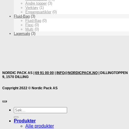
Andre topper
(3)
Verktøy
(1)
Engangsartikler
(0)
Fluid-Bag
(3)
Fluid-Bag
(0)
Flexi
(0)
Multi
(0)
Lagersalg
(3)
NORDIC PACK AS |
69 91 00 00
|
INFO@NORDICPACK.NO
| DILLINGTOPPEN
9, 1570 DILLING
Copyright 2022 © Nordic Pack AS
Søk
etter:
Produkter
Alle produkter