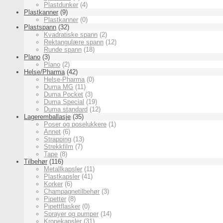
Plastdunker
(4)
Plastkanner
(9)
Plastkanner
(0)
Plastspann
(32)
Kvadratiske spann
(2)
Rektangulære spann
(12)
Runde spann
(18)
Plano
(3)
Plano
(2)
Helse/Pharma
(42)
Helse-Pharma
(0)
Duma MG
(11)
Duma Pocket
(3)
Duma Special
(19)
Duma standard
(12)
Lageremballasje
(35)
Poser og poselukkere
(1)
Annet
(6)
Strapping
(13)
Strekkfilm
(7)
Tape
(8)
Tilbehør
(116)
Metallkapsler
(11)
Plastkapsler
(41)
Korker
(6)
Champagnetilbehør
(3)
Pipetter
(8)
Pipettflasker
(0)
Sprayer og pumper
(14)
Kronekapsler
(31)