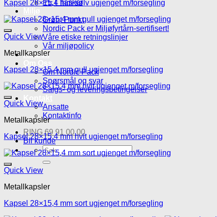
PET flasker
Kapsel 28×15,4 mm sølv ugjenget m/forsegling
Miljø
Grønt Punkt
Nordic Pack er Miljøfyrtårn-sertifisert!
Quick View
Våre etiske retningslinjer
Vår miljøpolicy
Metallkapsler
Aktuelt
Om Oss
Kapsel 28×15,4 mm gull ugjenget m/forsegling
Om Nordic Pack
Spørsmål og svar
Salgs- og leveringsbetingelser
Kontakt
Quick View
Ansatte
Kontaktinfo
Metallkapsler
RING 69 91 00 00
Kapsel 28×15,4 mm hvit ugjenget m/forsegling
Bli kunde
Søk
etter:
Quick View
Metallkapsler
Kapsel 28×15,4 mm sort ugjenget m/forsegling