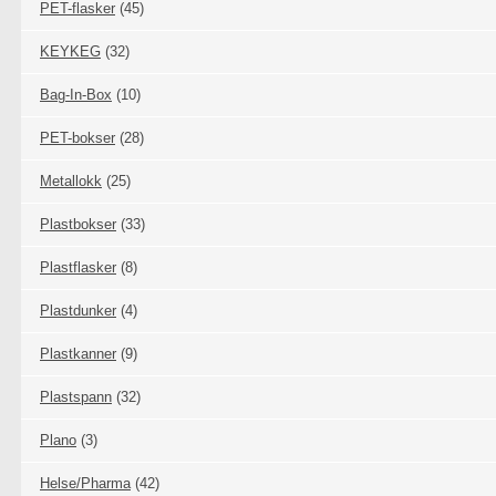
PET-flasker
(45)
KEYKEG
(32)
Bag-In-Box
(10)
PET-bokser
(28)
Metallokk
(25)
Plastbokser
(33)
Plastflasker
(8)
Plastdunker
(4)
Plastkanner
(9)
Plastspann
(32)
Plano
(3)
Helse/Pharma
(42)