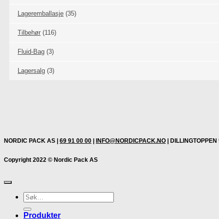
Lageremballasje
(35)
Tilbehør
(116)
Fluid-Bag
(3)
Lagersalg
(3)
NORDIC PACK AS |
69 91 00 00
|
INFO@NORDICPACK.NO
| DILLINGTOPPEN 
Copyright 2022 © Nordic Pack AS
Søk
etter:
Produkter