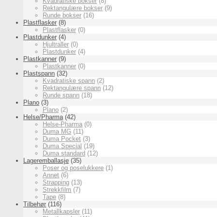
Kvadratiske bokser
(8)
Rektangulære bokser
(9)
Runde bokser
(16)
Plastflasker
(8)
Plastflasker
(0)
Plastdunker
(4)
Hjultraller
(0)
Plastdunker
(4)
Plastkanner
(9)
Plastkanner
(0)
Plastspann
(32)
Kvadratiske spann
(2)
Rektangulære spann
(12)
Runde spann
(18)
Plano
(3)
Plano
(2)
Helse/Pharma
(42)
Helse-Pharma
(0)
Duma MG
(11)
Duma Pocket
(3)
Duma Special
(19)
Duma standard
(12)
Lageremballasje
(35)
Poser og poselukkere
(1)
Annet
(6)
Strapping
(13)
Strekkfilm
(7)
Tape
(8)
Tilbehør
(116)
Metallkapsler
(11)