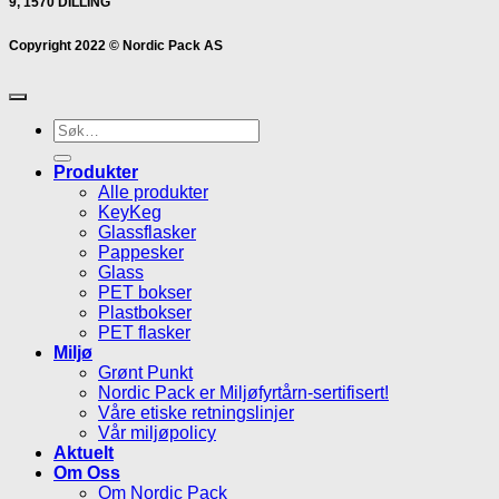
9, 1570 DILLING
Copyright 2022 © Nordic Pack AS
Søk
etter:
Produkter
Alle produkter
KeyKeg
Glassflasker
Pappesker
Glass
PET bokser
Plastbokser
PET flasker
Miljø
Grønt Punkt
Nordic Pack er Miljøfyrtårn-sertifisert!
Våre etiske retningslinjer
Vår miljøpolicy
Aktuelt
Om Oss
Om Nordic Pack