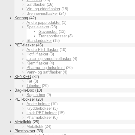
Saftflasker
(16)
Vin- og ciderflasker
(18)
Brennevinsflasker
(24)
Kartong
(42)
Andre papprodukter
(1)
Spesialesker
(23)
Gaveesker
(13)
Transportkasser
(8)
Standardesker
(18)
PET-flasker
(45)
Andre PET-flasker
(10)
Hotfillflasker
(3)
Juice- og smoothieflasker
(4)
Kjemiflasker
(4)
Pharma- og helsekost
(20)
Vann- og saftflasker
(4)
KEYKEG
(32)
Fat
(3)
Tilbehør
(29)
Bag-In-Box
(10)
Bag-in-box
(9)
PET-bokser
(28)
Andre bokser
(10)
Krydderbokser
(3)
Lokk PET-bokser
(15)
Pharmabokser
(0)
Metallokk
(25)
Metallokk
(24)
Plastbokser
(33)