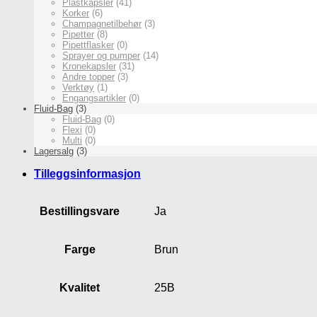
Plastkapsler
(41)
Korker
(6)
Champagnetilbehør
(3)
Pipetter
(8)
Pipettflasker
(0)
Sprayer og pumper
(14)
Kronekapsler
(31)
Andre topper
(3)
Verktøy
(1)
Engangsartikler
(0)
Fluid-Bag
(3)
Fluid-Bag
(0)
Flexi
(0)
Multi
(0)
Lagersalg
(3)
Tilleggsinformasjon
Bestillingsvare
Ja
Farge
Brun
Kvalitet
25B