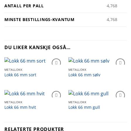
ANTALL PER PALL
4,768
MINSTE BESTILLINGS-KVANTUM
4,768
DU LIKER KANSKJE OGSÅ…
METALLOKK
METALLOKK
Legg til
Legg til
Lokk 66 mm sort
Lokk 66 mm sølv
mine
mine
favoritter
favoritter
METALLOKK
METALLOKK
Legg til
Legg til
Lokk 66 mm hvit
Lokk 66 mm gull
mine
mine
favoritter
favoritter
RELATERTE PRODUKTER