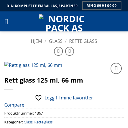
Skip
RING 69 91 00 00
DIN KOMPLETTE EMBALLASJEPARTNER
to
content
HJEM
/
GLASS
/
RETTE GLASS
Rett glass 125 ml, 66 mm
Legg til
mine
favoritter
Legg til mine favoritter
Compare
Produktnummer:
1367
Kategorier:
Glass
,
Rette glass