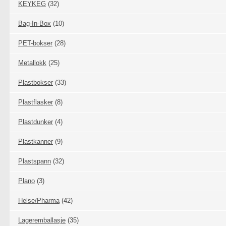
KEYKEG
(32)
Bag-In-Box
(10)
PET-bokser
(28)
Metallokk
(25)
Plastbokser
(33)
Plastflasker
(8)
Plastdunker
(4)
Plastkanner
(9)
Plastspann
(32)
Plano
(3)
Helse/Pharma
(42)
Lageremballasje
(35)