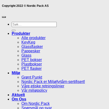
Copyright 2022 © Nordic Pack AS
Søk
etter:
Produkter
Alle produkter
KeyKeg
Glassflasker
Pappesker
Glass
PET bokser
Plastbokser
PET flasker
Miljø
Grønt Punkt
Nordic Pack er Miljøfyrtårn-sertifisert!
Våre etiske retningslinjer
Vår miljøpolicy
Aktuelt
Om Oss
Om Nordic Pack
Spørsmål og svar