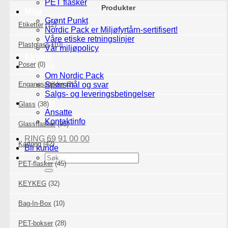
PET flasker
Produkter
Miljø
Grønt Punkt
Etiketter
(12)
Nordic Pack er Miljøfyrtårn-sertifisert!
Våre etiske retningslinjer
Plastglass
(10)
Vår miljøpolicy
Aktuelt
Poser
(0)
Om Oss
Om Nordic Pack
Engangsartikler
Spørsmål og svar
(2)
Salgs- og leveringsbetingelser
Kontakt
Glass
(38)
Ansatte
Kontaktinfo
Glassflasker
(95)
RING 69 91 00 00
Kartong
(42)
Bli kunde
Søk
PET-flasker
(45)
etter:
KEYKEG
(32)
Bag-In-Box
(10)
PET-bokser
(28)