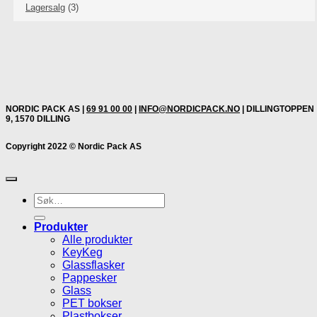
Lagersalg
(3)
NORDIC PACK AS |
69 91 00 00
|
INFO@NORDICPACK.NO
| DILLINGTOPPEN
9, 1570 DILLING
Copyright 2022 © Nordic Pack AS
Søk
etter:
Produkter
Alle produkter
KeyKeg
Glassflasker
Pappesker
Glass
PET bokser
Plastbokser