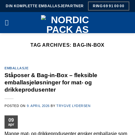
Skip
DIN KOMPLETTE EMBALLASJEPARTNER
RING 69 91 00 00
to
content
TAG ARCHIVES:
BAG-IN-BOX
EMBALLASJE
Ståposer & Bag-in-Box – fleksible
emballasjeløsninger for mat- og
drikkeprodusenter
POSTED ON
9. APRIL 2026
BY
TRYGVE LYDERSEN
09
apr
Mange mat- og drikkeprodusenter ønsker emballasje som