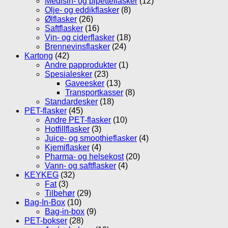
Medisin- og pipetteflasker
(12)
Olje- og eddikflasker
(8)
Ølflasker
(26)
Saftflasker
(16)
Vin- og ciderflasker
(18)
Brennevinsflasker
(24)
Kartong
(42)
Andre papprodukter
(1)
Spesialesker
(23)
Gaveesker
(13)
Transportkasser
(8)
Standardesker
(18)
PET-flasker
(45)
Andre PET-flasker
(10)
Hotfillflasker
(3)
Juice- og smoothieflasker
(4)
Kjemiflasker
(4)
Pharma- og helsekost
(20)
Vann- og saftflasker
(4)
KEYKEG
(32)
Fat
(3)
Tilbehør
(29)
Bag-In-Box
(10)
Bag-in-box
(9)
PET-bokser
(28)