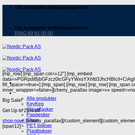
Skip
Din komplette emballasjepartner
to
content
Din komplette emballasjepartner
RING 69 91 00 00
[mp_row] [mp_span col=»12″] [mp_embed
data=»PGRpdiBjbGFzcz0icGFyYWxsYXhfd3JhcHBlciI+C
fill_space=»true»] [/mp_span] [/mp_row] [mp_row] [mp_span 
inner_wrapper=»false»][cherry_parallax image=»» speed=»nor
Produkter
Alle produkter
Big Sale!
KeyKeg
Glassflasker
Get Up to 25% off
Pappesker
Glass
shop now!
[/cherry_parallax][/custom_element][custom_elem
PET bokser
[span12]
Plastbokser