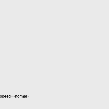
Legg til mine favoritter
Legg til mine favoritter
Legg til mine favoritter
» speed=»normal»