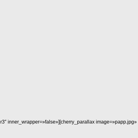
r3″ inner_wrapper=»false»][cherry_parallax image=»papp.jpg