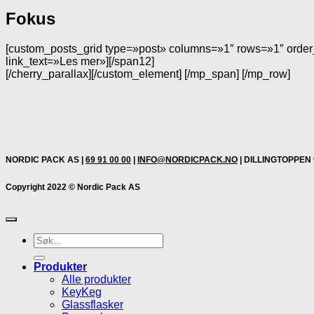
Fokus
[custom_posts_grid type=»post» columns=»1″ rows=»1″ ord
link_text=»Les mer»][/span12]
[/cherry_parallax][/custom_element] [/mp_span] [/mp_row]
NORDIC PACK AS |
69 91 00 00
|
INFO@NORDICPACK.NO
| DILLINGTOPPEN 
Copyright 2022 © Nordic Pack AS
Søk
etter:
Produkter
Alle produkter
KeyKeg
Glassflasker