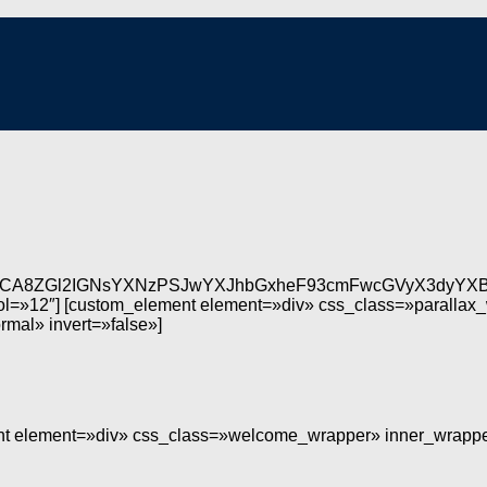
iAgICA8ZGl2IGNsYXNzPSJwYXJhbGxheF93cmFwcGVyX3dyYX
col=»12″] [custom_element element=»div» css_class=»parallax
mal» invert=»false»]
ent element=»div» css_class=»welcome_wrapper» inner_wrappe