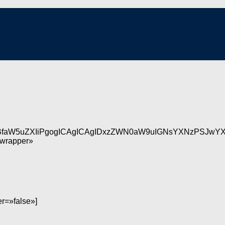
BfaW5uZXIiPgogICAgICAgIDxzZWN0aW9uIGNsYXNzPSJwYXJ
_wrapper»
r=»false»]