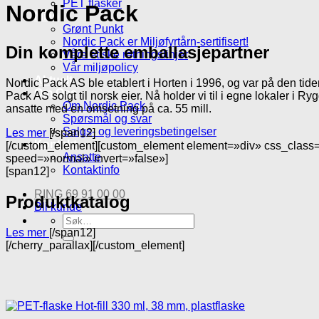
PET flasker
Nordic Pack
Miljø
Grønt Punkt
Nordic Pack er Miljøfyrtårn-sertifisert!
Din komplette emballasjepartner
Våre etiske retningslinjer
Vår miljøpolicy
Aktuelt
Nordic Pack AS ble etablert i Horten i 1996, og var på den tide
Om Oss
Pack AS solgt til norsk eier. Nå holder vi til i egne lokaler i Ry
Om Nordic Pack
ansatte med en omsetning på ca. 55 mill.
Spørsmål og svar
Salgs- og leveringsbetingelser
Les mer
[/span12]
Kontakt
[/custom_element][custom_element element=»div» css_class=
Ansatte
speed=»normal» invert=»false»]
Kontaktinfo
[span12]
RING 69 91 00 00
Produktkatalog
Bli kunde
Søk
etter:
Les mer
[/span12]
[/cherry_parallax][/custom_element]