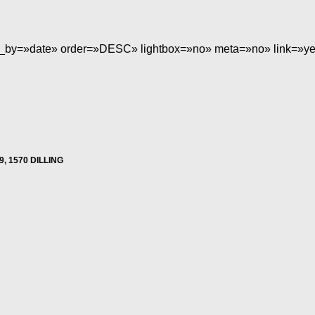
er_by=»date» order=»DESC» lightbox=»no» meta=»no» link=»y
9, 1570 DILLING