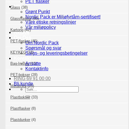
PET flasker
Miljø
Glass
(38)
Grønt Punkt
Nordic Pack er Miljøfyrtårn-sertifisert!
Glassflasker
(95)
Våre etiske retningslinjer
Vår miljøpolicy
Kartong
(42)
Aktuelt
Om Oss
PET-flasker
(45)
Om Nordic Pack
Spørsmål og svar
KEYKEG
(32)
Salgs- og leveringsbetingelser
Kontakt
Ansatte
Bag-In-Box
(10)
Kontaktinfo
PET-bokser
(28)
RING 69 91 00 00
Bli kunde
Metallokk
(25)
Søk
etter:
Plastbokser
(33)
Plastflasker
(8)
Plastdunker
(4)