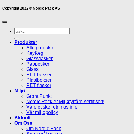
Copyright 2022 © Nordic Pack AS
Søk
etter:
Produkter
Alle produkter
KeyKeg
Glassflasker
Pappesker
Glass
PET bokser
Plastbokser
PET flasker
Miljø
Grønt Punkt
Nordic Pack er Miljøfyrtårn-sertifisert!
Våre etiske retningslinjer
Vår miljøpolicy
Aktuelt
Om Oss
Om Nordic Pack
Spørsmål og svar