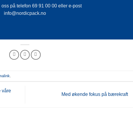
oss på telefon 69 91 00 00 eller e-post
info@nordicpack.no
malink
.
e våre
Med økende fokus på bærekraft