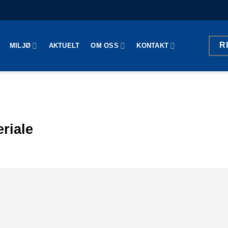
R
MILJØ
AKTUELT
OM OSS
KONTAKT
eriale