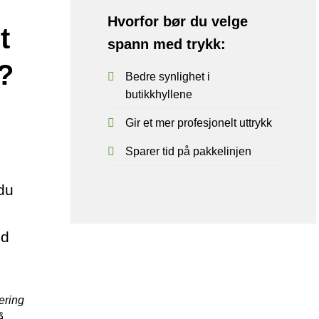
Hvorfor bør du velge
t
spann med trykk:
g?
Bedre synlighet i
butikkhyllene
Gir et mer profesjonelt uttrykk
Sparer tid på pakkelinjen
du
ed
ering
å