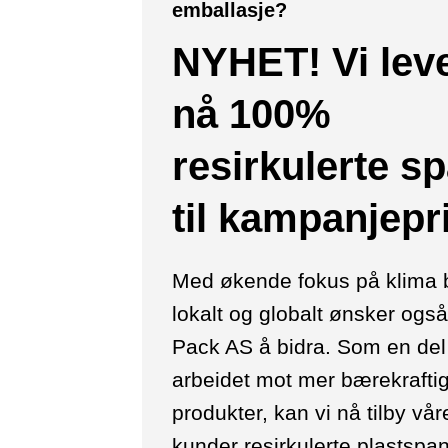
emballasje?
NYHET! Vi lev
nå 100%
resirkulerte s
til kampanjepr
Med økende fokus på klima
lokalt og globalt ønsker ogs
Pack AS å bidra. Som en del
arbeidet mot mer bærekrafti
produkter, kan vi nå tilby vår
kunder resirkulerte plastspann