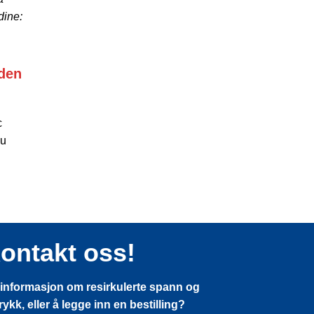
dine:
aden
c
du
ontakt oss!
informasjon om resirkulerte spann og
kk, eller å legge inn en bestilling?