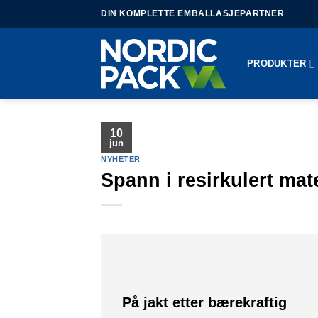
Skip
DIN KOMPLETTE EMBALLASJEPARTNER
to
content
PRODUKTER
10
jun
NYHETER
Spann i resirkulert mat
På jakt etter bærekraftig