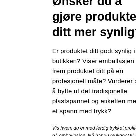
Ønsker du å
gjøre produkte
ditt mer synli
Er produktet ditt godt synlig i
butikken? Viser emballasjen
frem produktet ditt på en
profesjonell måte? Vurderer 
å bytte ut det tradisjonelle
plastspannet og etiketten m
et spann med trykk?
Vis hvem du er med ferdig trykket profil
på emballasjen. Nå har du mulighet til 