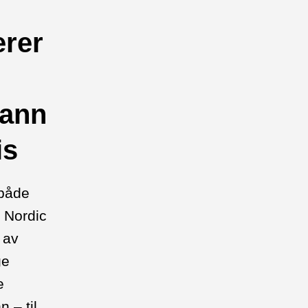
erer
pann
is
 både
å Nordic
 av
ge
e
 – til